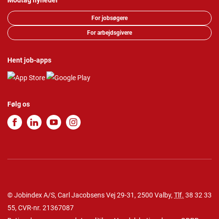
Modtag nyheder
For jobsøgere
For arbejdsgivere
Hent job-apps
Følg os
© Jobindex A/S, Carl Jacobsens Vej 29-31, 2500 Valby,
Tlf.
38 32 33
55
, CVR-nr. 21367087