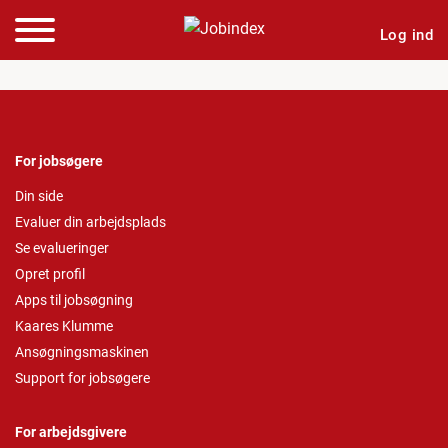
Log ind
For jobsøgere
Din side
Evaluer din arbejdsplads
Se evalueringer
Opret profil
Apps til jobsøgning
Kaares Klumme
Ansøgningsmaskinen
Support for jobsøgere
For arbejdsgivere