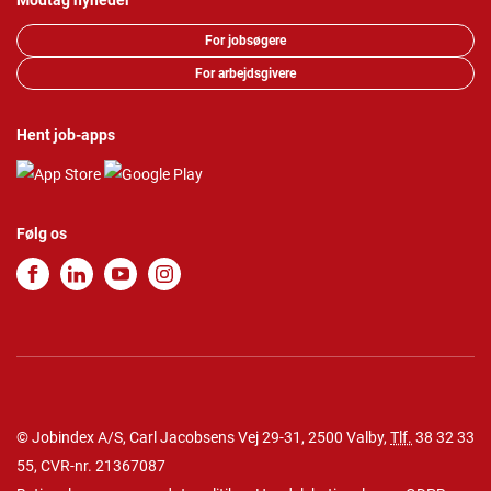
Modtag nyheder
For jobsøgere
For arbejdsgivere
Hent job-apps
Følg os
© Jobindex A/S, Carl Jacobsens Vej 29-31, 2500 Valby,
Tlf.
38 32 33
55
, CVR-nr. 21367087