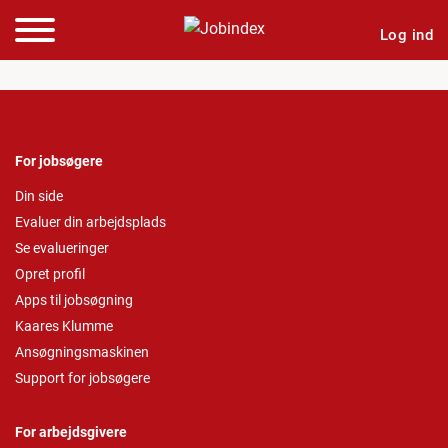
Log ind
For jobsøgere
Din side
Evaluer din arbejdsplads
Se evalueringer
Opret profil
Apps til jobsøgning
Kaares Klumme
Ansøgningsmaskinen
Support for jobsøgere
For arbejdsgivere