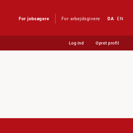
For jobsøgere
For arbejdsgivere
DA
EN
Log ind
Opret profil