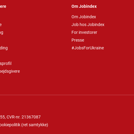
vere
Om Jobindex
Om Jobindex
e
Job hos Jobindex
ng
For investorer
Presse
ding
#JobsForUkraine
profil
bejdsgivere
 55
, CVR-nr. 21367087
ookiepolitik
(
ret samtykke
)