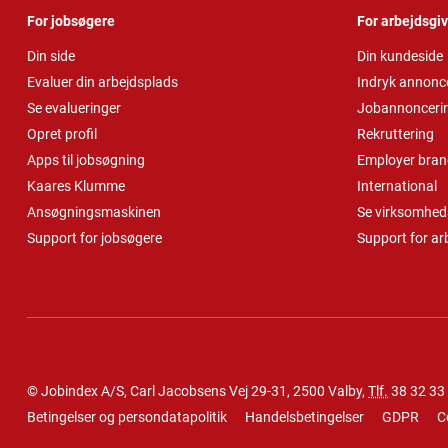
For jobsøgere
For arbejdsgi
Din side
Din kundeside
Evaluer din arbejdsplads
Indryk annonc
Se evalueringer
Jobannonceri
Opret profil
Rekruttering
Apps til jobsøgning
Employer bran
Kaares Klumme
International
Ansøgningsmaskinen
Se virksomheds
Support for jobsøgere
Support for ar
© Jobindex A/S, Carl Jacobsens Vej 29-31, 2500 Valby,
Tlf.
38 32 33
Betingelser og persondatapolitik
Handelsbetingelser
GDPR
C