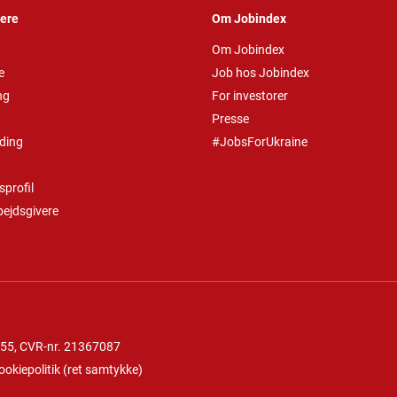
vere
Om Jobindex
Om Jobindex
e
Job hos Jobindex
ng
For investorer
Presse
ding
#JobsForUkraine
profil
bejdsgivere
 55
, CVR-nr. 21367087
ookiepolitik
(
ret samtykke
)