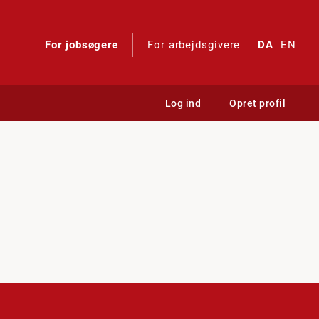
For jobsøgere
For arbejdsgivere
DA
EN
Log ind
Opret profil