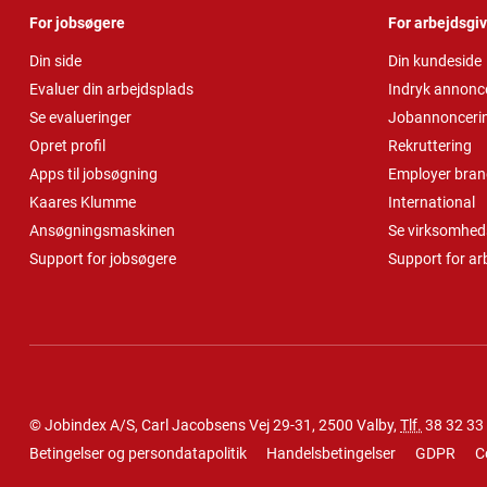
For jobsøgere
For arbejdsgi
Din side
Din kundeside
Evaluer din arbejdsplads
Indryk annonc
Se evalueringer
Jobannonceri
Opret profil
Rekruttering
Apps til jobsøgning
Employer bran
Kaares Klumme
International
Ansøgningsmaskinen
Se virksomheds
Support for jobsøgere
Support for ar
© Jobindex A/S, Carl Jacobsens Vej 29-31, 2500 Valby,
Tlf.
38 32 33
Betingelser og persondatapolitik
Handelsbetingelser
GDPR
C