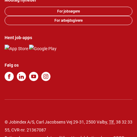
Modtag nyheder
For jobsøgere
For arbejdsgivere
Hent job-apps
Følg os
© Jobindex A/S, Carl Jacobsens Vej 29-31, 2500 Valby,
Tlf.
38 32 33
55
, CVR-nr. 21367087