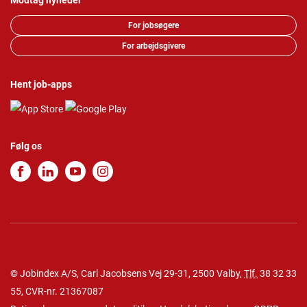
Modtag nyheder
For jobsøgere
For arbejdsgivere
Hent job-apps
Følg os
© Jobindex A/S, Carl Jacobsens Vej 29-31, 2500 Valby,
Tlf.
38 32 33
55
, CVR-nr. 21367087