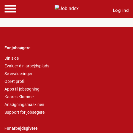
Log ind
For jobsøgere
Din side
Evaluer din arbejdsplads
Se evalueringer
Opret profil
Apps til jobsøgning
Kaares Klumme
Ansøgningsmaskinen
Support for jobsøgere
For arbejdsgivere