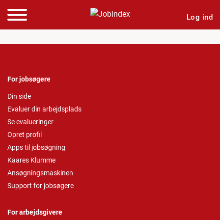
Log ind
For jobsøgere
Din side
Evaluer din arbejdsplads
Se evalueringer
Opret profil
Apps til jobsøgning
Kaares Klumme
Ansøgningsmaskinen
Support for jobsøgere
For arbejdsgivere