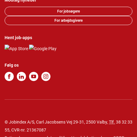
Modtag nyheder
For jobsøgere
For arbejdsgivere
Hent job-apps
Følg os
© Jobindex A/S, Carl Jacobsens Vej 29-31, 2500 Valby,
Tlf.
38 32 33
55
, CVR-nr. 21367087