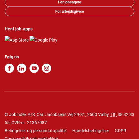
For jobsøgere
For arbejdsgivere
Hent job-apps
Følg os
© Jobindex A/S, Carl Jacobsens Vej 29-31, 2500 Valby,
Tlf.
38 32 33
55
, CVR-nr. 21367087
Betingelser og persondatapolitik
Handelsbetingelser
GDPR
Cookiepolitik
(
ret samtykke
)