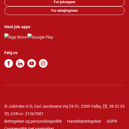
For jobsøgere
For arbejdsgivere
Hent job-apps
Følg os
© Jobindex A/S, Carl Jacobsens Vej 29-31, 2500 Valby,
Tlf.
38 32 33
55
, CVR-nr. 21367087
Betingelser og persondatapolitik
Handelsbetingelser
GDPR
Cookiepolitik
(
ret samtykke
)