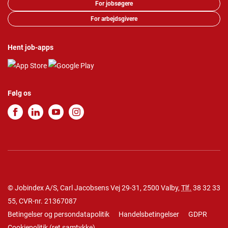
For jobsøgere
For arbejdsgivere
Hent job-apps
Følg os
© Jobindex A/S, Carl Jacobsens Vej 29-31, 2500 Valby,
Tlf.
38 32 33
55
, CVR-nr. 21367087
Betingelser og persondatapolitik
Handelsbetingelser
GDPR
Cookiepolitik
(
ret samtykke
)