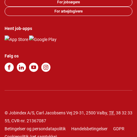
For jobsøgere
For arbejdsgivere
Hent job-apps
Følg os
© Jobindex A/S, Carl Jacobsens Vej 29-31, 2500 Valby,
Tlf.
38 32 33
55
, CVR-nr. 21367087
Betingelser og persondatapolitik
Handelsbetingelser
GDPR
Cookiepolitik
(
ret samtykke
)