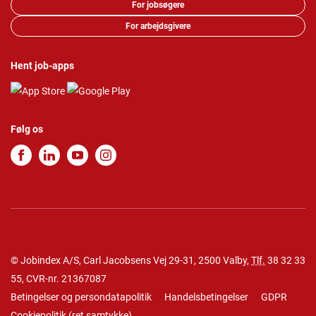
For jobsøgere
For arbejdsgivere
Hent job-apps
Følg os
© Jobindex A/S, Carl Jacobsens Vej 29-31, 2500 Valby,
Tlf.
38 32 33
55
, CVR-nr. 21367087
Betingelser og persondatapolitik
Handelsbetingelser
GDPR
Cookiepolitik
(
ret samtykke
)