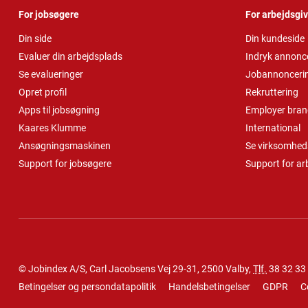
For jobsøgere
For arbejdsgi
Din side
Din kundeside
Evaluer din arbejdsplads
Indryk annonc
Se evalueringer
Jobannonceri
Opret profil
Rekruttering
Apps til jobsøgning
Employer bran
Kaares Klumme
International
Ansøgningsmaskinen
Se virksomheds
Support for jobsøgere
Support for ar
© Jobindex A/S, Carl Jacobsens Vej 29-31, 2500 Valby,
Tlf.
38 32 33
Betingelser og persondatapolitik
Handelsbetingelser
GDPR
C