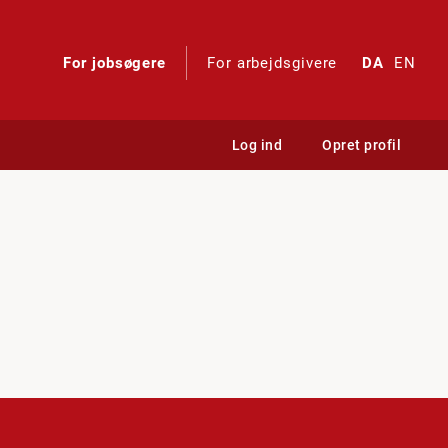
For jobsøgere
For arbejdsgivere
DA
EN
Log ind
Opret profil