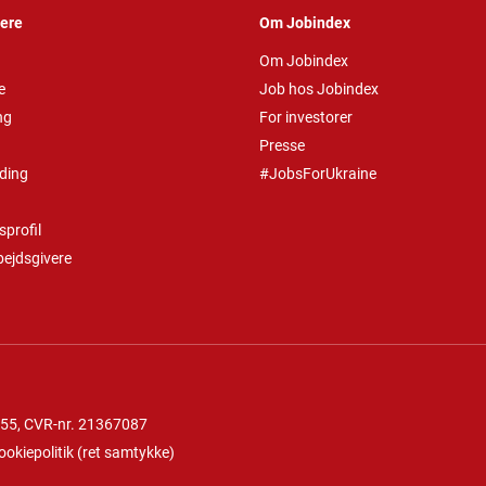
vere
Om Jobindex
Om Jobindex
e
Job hos Jobindex
ng
For investorer
Presse
ding
#JobsForUkraine
profil
bejdsgivere
 55
, CVR-nr. 21367087
ookiepolitik
(
ret samtykke
)