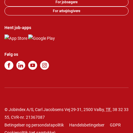
For jobsøgere
For arbejdsgivere
Hent job-apps
Følg os
© Jobindex A/S, Carl Jacobsens Vej 29-31, 2500 Valby,
Tlf.
38 32 33
55
, CVR-nr. 21367087
Betingelser og persondatapolitik
Handelsbetingelser
GDPR
Cookiepolitik
(
ret samtykke
)