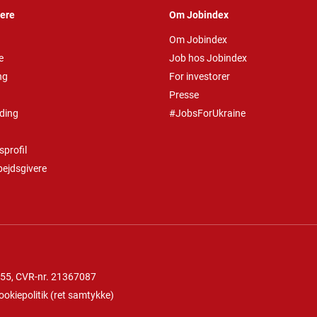
vere
Om Jobindex
Om Jobindex
e
Job hos Jobindex
ng
For investorer
Presse
ding
#JobsForUkraine
profil
bejdsgivere
 55
, CVR-nr. 21367087
ookiepolitik
(
ret samtykke
)