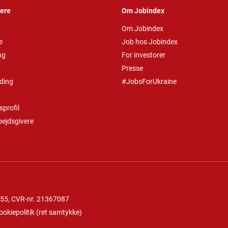
vere
Om Jobindex
Om Jobindex
e
Job hos Jobindex
ng
For investorer
Presse
ding
#JobsForUkraine
profil
bejdsgivere
 55
, CVR-nr. 21367087
ookiepolitik
(
ret samtykke
)