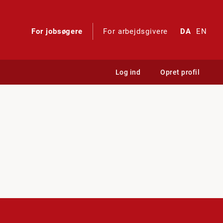
For jobsøgere
For arbejdsgivere
DA
EN
Log ind
Opret profil