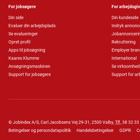
For jobsøgere
For arbejdsgi
Din side
Din kundeside
Evaluer din arbejdsplads
Indryk annonc
Se evalueringer
Jobannonceri
Opret profil
Rekruttering
Apps til jobsøgning
Employer bran
Kaares Klumme
International
Ansøgningsmaskinen
Se virksomheds
Support for jobsøgere
Support for ar
© Jobindex A/S, Carl Jacobsens Vej 29-31, 2500 Valby,
Tlf.
38 32 33
Betingelser og persondatapolitik
Handelsbetingelser
GDPR
C