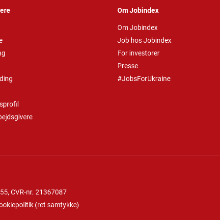
vere
Om Jobindex
Om Jobindex
e
Job hos Jobindex
ng
For investorer
Presse
ding
#JobsForUkraine
profil
bejdsgivere
 55
, CVR-nr. 21367087
ookiepolitik
(
ret samtykke
)