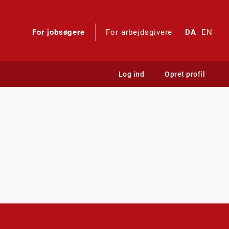
For jobsøgere
For arbejdsgivere
DA
EN
Log ind
Opret profil