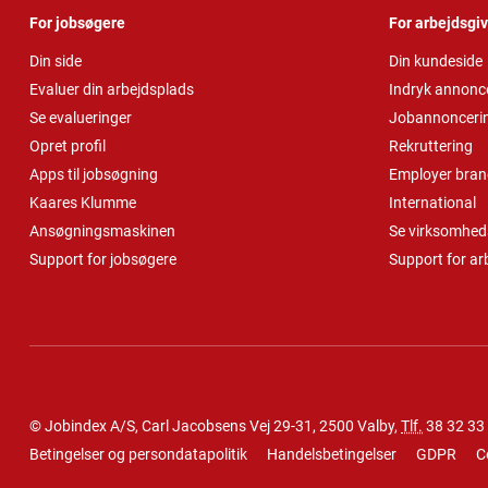
For jobsøgere
For arbejdsgi
Din side
Din kundeside
Evaluer din arbejdsplads
Indryk annonc
Se evalueringer
Jobannonceri
Opret profil
Rekruttering
Apps til jobsøgning
Employer bran
Kaares Klumme
International
Ansøgningsmaskinen
Se virksomheds
Support for jobsøgere
Support for ar
© Jobindex A/S, Carl Jacobsens Vej 29-31, 2500 Valby,
Tlf.
38 32 33
Betingelser og persondatapolitik
Handelsbetingelser
GDPR
C