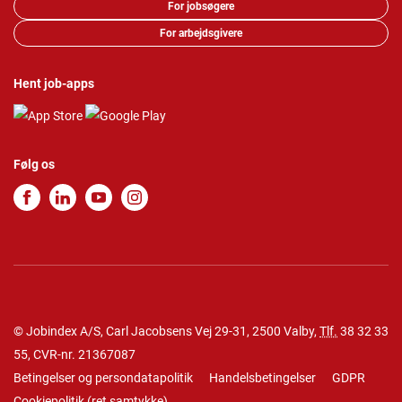
For jobsøgere
For arbejdsgivere
Hent job-apps
Følg os
© Jobindex A/S, Carl Jacobsens Vej 29-31, 2500 Valby,
Tlf.
38 32 33
55
, CVR-nr. 21367087
Betingelser og persondatapolitik
Handelsbetingelser
GDPR
Cookiepolitik
(
ret samtykke
)