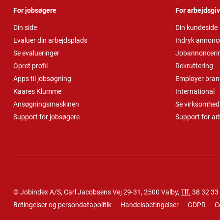
For jobsøgere
For arbejdsgi
Din side
Din kundeside
Evaluer din arbejdsplads
Indryk annonc
Se evalueringer
Jobannonceri
Opret profil
Rekruttering
Apps til jobsøgning
Employer bran
Kaares Klumme
International
Ansøgningsmaskinen
Se virksomheds
Support for jobsøgere
Support for ar
© Jobindex A/S, Carl Jacobsens Vej 29-31, 2500 Valby,
Tlf.
38 32 33
Betingelser og persondatapolitik
Handelsbetingelser
GDPR
C