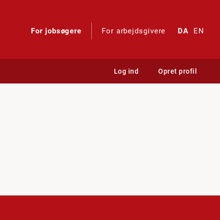
For jobsøgere
For arbejdsgivere
DA
EN
Log ind
Opret profil