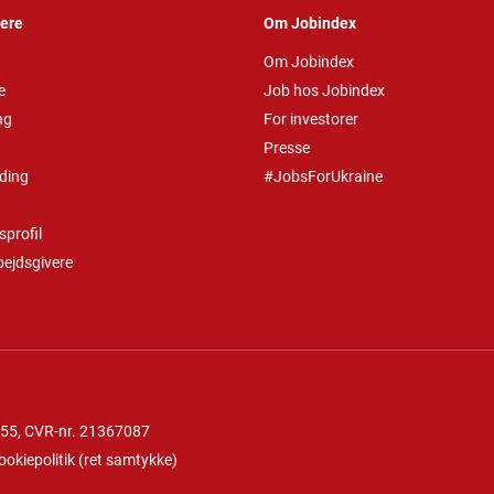
vere
Om Jobindex
Om Jobindex
e
Job hos Jobindex
ng
For investorer
Presse
ding
#JobsForUkraine
profil
bejdsgivere
 55
, CVR-nr. 21367087
ookiepolitik
(
ret samtykke
)