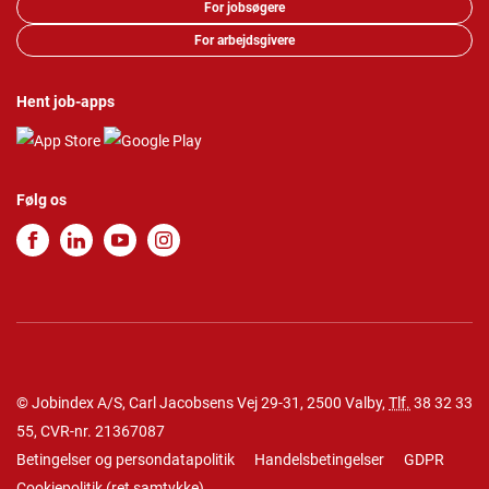
For jobsøgere
For arbejdsgivere
Hent job-apps
Følg os
© Jobindex A/S, Carl Jacobsens Vej 29-31, 2500 Valby,
Tlf.
38 32 33
55
, CVR-nr. 21367087
Betingelser og persondatapolitik
Handelsbetingelser
GDPR
Cookiepolitik
(
ret samtykke
)