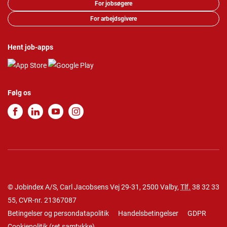
For jobsøgere
For arbejdsgivere
Hent job-apps
Følg os
© Jobindex A/S, Carl Jacobsens Vej 29-31, 2500 Valby,
Tlf.
38 32 33
55
, CVR-nr. 21367087
Betingelser og persondatapolitik
Handelsbetingelser
GDPR
Cookiepolitik
(
ret samtykke
)