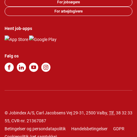
For jobsøgere
For arbejdsgivere
Hent job-apps
Følg os
© Jobindex A/S, Carl Jacobsens Vej 29-31, 2500 Valby,
Tlf.
38 32 33
55
, CVR-nr. 21367087
Betingelser og persondatapolitik
Handelsbetingelser
GDPR
Cookiepolitik
(
ret samtykke
)