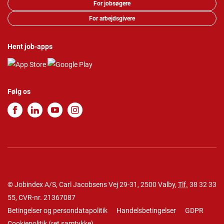
For jobsøgere
For arbejdsgivere
Hent job-apps
Følg os
© Jobindex A/S, Carl Jacobsens Vej 29-31, 2500 Valby,
Tlf.
38 32 33
55
, CVR-nr. 21367087
Betingelser og persondatapolitik
Handelsbetingelser
GDPR
Cookiepolitik
(
ret samtykke
)