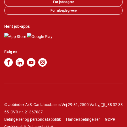
For jobsøgere
For arbejdsgivere
Hent job-apps
Følg os
© Jobindex A/S, Carl Jacobsens Vej 29-31, 2500 Valby,
Tlf.
38 32 33
55
, CVR-nr. 21367087
Betingelser og persondatapolitik
Handelsbetingelser
GDPR
Cookiepolitik
(
ret samtykke
)