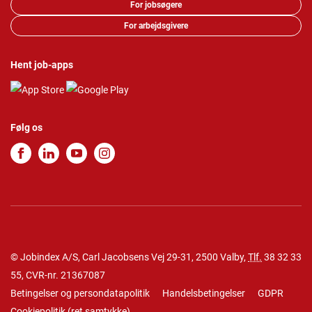
For jobsøgere
For arbejdsgivere
Hent job-apps
Følg os
© Jobindex A/S, Carl Jacobsens Vej 29-31, 2500 Valby,
Tlf.
38 32 33
55
, CVR-nr. 21367087
Betingelser og persondatapolitik
Handelsbetingelser
GDPR
Cookiepolitik
(
ret samtykke
)