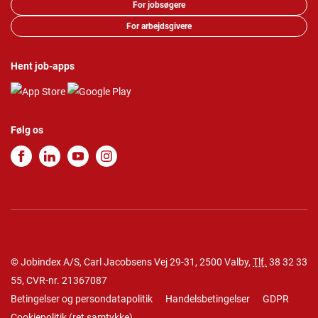
For jobsøgere
For arbejdsgivere
Hent job-apps
Følg os
© Jobindex A/S, Carl Jacobsens Vej 29-31, 2500 Valby,
Tlf.
38 32 33
55
, CVR-nr. 21367087
Betingelser og persondatapolitik
Handelsbetingelser
GDPR
Cookiepolitik
(
ret samtykke
)