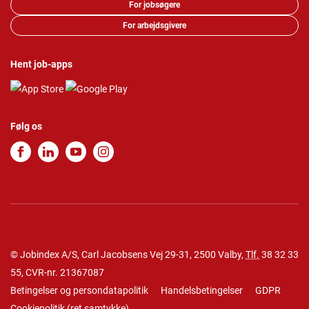
For jobsøgere
For arbejdsgivere
Hent job-apps
Følg os
© Jobindex A/S, Carl Jacobsens Vej 29-31, 2500 Valby,
Tlf.
38 32 33
55
, CVR-nr. 21367087
Betingelser og persondatapolitik
Handelsbetingelser
GDPR
Cookiepolitik
(
ret samtykke
)