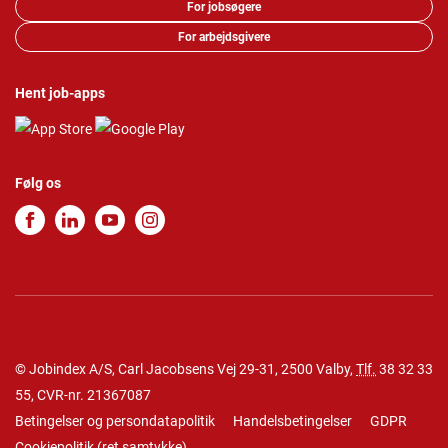
For jobsøgere
For arbejdsgivere
Hent job-apps
Følg os
© Jobindex A/S, Carl Jacobsens Vej 29-31, 2500 Valby,
Tlf.
38 32 33
55
, CVR-nr. 21367087
Betingelser og persondatapolitik
Handelsbetingelser
GDPR
Cookiepolitik
(
ret samtykke
)