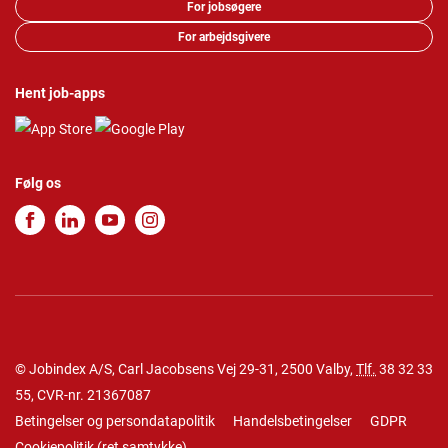
For jobsøgere
For arbejdsgivere
Hent job-apps
Følg os
© Jobindex A/S, Carl Jacobsens Vej 29-31, 2500 Valby,
Tlf.
38 32 33
55
, CVR-nr. 21367087
Betingelser og persondatapolitik
Handelsbetingelser
GDPR
Cookiepolitik
(
ret samtykke
)