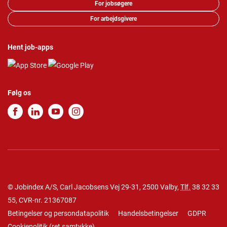
For jobsøgere
For arbejdsgivere
Hent job-apps
Følg os
© Jobindex A/S, Carl Jacobsens Vej 29-31, 2500 Valby,
Tlf.
38 32 33
55
, CVR-nr. 21367087
Betingelser og persondatapolitik
Handelsbetingelser
GDPR
Cookiepolitik
(
ret samtykke
)