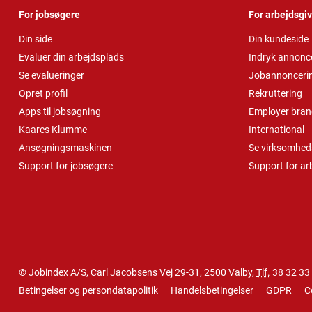
For jobsøgere
For arbejdsgi
Din side
Din kundeside
Evaluer din arbejdsplads
Indryk annonc
Se evalueringer
Jobannonceri
Opret profil
Rekruttering
Apps til jobsøgning
Employer bran
Kaares Klumme
International
Ansøgningsmaskinen
Se virksomheds
Support for jobsøgere
Support for ar
© Jobindex A/S, Carl Jacobsens Vej 29-31, 2500 Valby,
Tlf.
38 32 33
Betingelser og persondatapolitik
Handelsbetingelser
GDPR
C