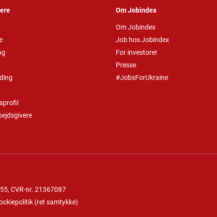
vere
Om Jobindex
Om Jobindex
e
Job hos Jobindex
ng
For investorer
Presse
ding
#JobsForUkraine
profil
bejdsgivere
 55
, CVR-nr. 21367087
ookiepolitik
(
ret samtykke
)