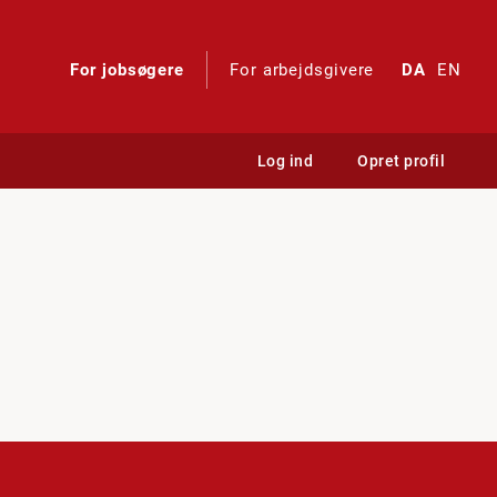
For jobsøgere
For arbejdsgivere
DA
EN
Log ind
Opret profil