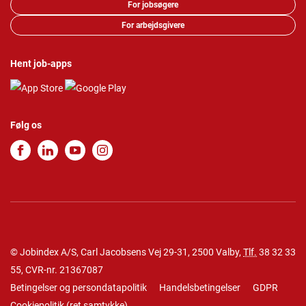
For jobsøgere
For arbejdsgivere
Hent job-apps
Følg os
© Jobindex A/S, Carl Jacobsens Vej 29-31, 2500 Valby,
Tlf.
38 32 33
55
, CVR-nr. 21367087
Betingelser og persondatapolitik
Handelsbetingelser
GDPR
Cookiepolitik
(
ret samtykke
)