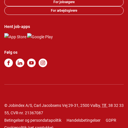
For jobsøgere
For arbejdsgivere
Hent job-apps
Følg os
© Jobindex A/S, Carl Jacobsens Vej 29-31, 2500 Valby,
Tlf.
38 32 33
55
, CVR-nr. 21367087
Betingelser og persondatapolitik
Handelsbetingelser
GDPR
Cookiepolitik
(
ret samtykke
)