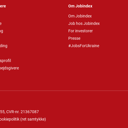
vere
Om Jobindex
Om Jobindex
e
Job hos Jobindex
ng
For investorer
Presse
ding
#JobsForUkraine
profil
bejdsgivere
 55
, CVR-nr. 21367087
ookiepolitik
(
ret samtykke
)