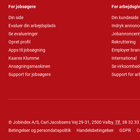
For jobsøgere
For arbejdsgi
Din side
Din kundeside
Evaluer din arbejdsplads
Indryk annonc
Se evalueringer
Jobannonceri
Opret profil
Rekruttering
Apps til jobsøgning
Employer bran
Kaares Klumme
International
Ansøgningsmaskinen
Se virksomheds
Support for jobsøgere
Support for ar
© Jobindex A/S, Carl Jacobsens Vej 29-31, 2500 Valby,
Tlf.
38 32 33
Betingelser og persondatapolitik
Handelsbetingelser
GDPR
C