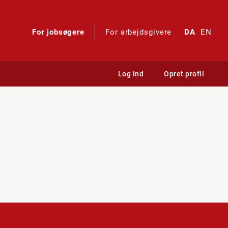
For jobsøgere
For arbejdsgivere
DA
EN
Log ind
Opret profil