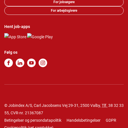
For jobsøgere
For arbejdsgivere
Hent job-apps
Følg os
© Jobindex A/S, Carl Jacobsens Vej 29-31, 2500 Valby,
Tlf.
38 32 33
55
, CVR-nr. 21367087
Betingelser og persondatapolitik
Handelsbetingelser
GDPR
Cookiepolitik
(
ret samtykke
)