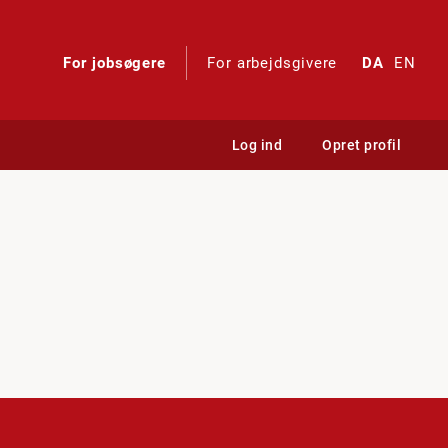
For jobsøgere
For arbejdsgivere
DA
EN
Log ind
Opret profil