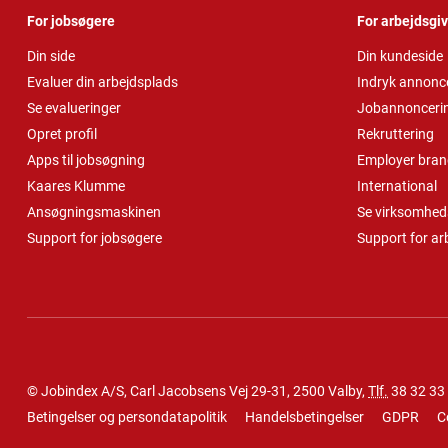
For jobsøgere
For arbejdsgi
Din side
Din kundeside
Evaluer din arbejdsplads
Indryk annonc
Se evalueringer
Jobannonceri
Opret profil
Rekruttering
Apps til jobsøgning
Employer bran
Kaares Klumme
International
Ansøgningsmaskinen
Se virksomheds
Support for jobsøgere
Support for ar
© Jobindex A/S, Carl Jacobsens Vej 29-31, 2500 Valby,
Tlf.
38 32 33
Betingelser og persondatapolitik
Handelsbetingelser
GDPR
C