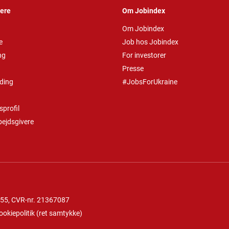
vere
Om Jobindex
Om Jobindex
e
Job hos Jobindex
ng
For investorer
Presse
ding
#JobsForUkraine
profil
bejdsgivere
 55
, CVR-nr. 21367087
ookiepolitik
(
ret samtykke
)