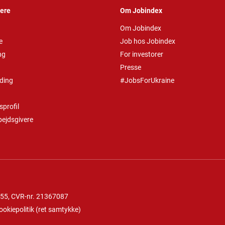
vere
Om Jobindex
Om Jobindex
e
Job hos Jobindex
ng
For investorer
Presse
ding
#JobsForUkraine
profil
bejdsgivere
 55
, CVR-nr. 21367087
ookiepolitik
(
ret samtykke
)