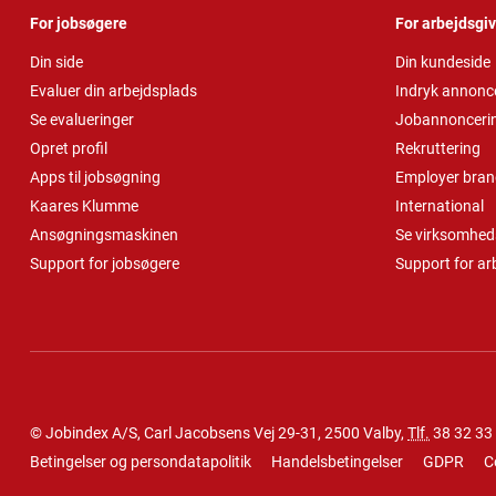
For jobsøgere
For arbejdsgi
Din side
Din kundeside
Evaluer din arbejdsplads
Indryk annonc
Se evalueringer
Jobannonceri
Opret profil
Rekruttering
Apps til jobsøgning
Employer bran
Kaares Klumme
International
Ansøgningsmaskinen
Se virksomheds
Support for jobsøgere
Support for ar
© Jobindex A/S, Carl Jacobsens Vej 29-31, 2500 Valby,
Tlf.
38 32 33
Betingelser og persondatapolitik
Handelsbetingelser
GDPR
C