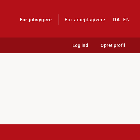
For jobsøgere
For arbejdsgivere
DA
EN
Log ind
Opret profil