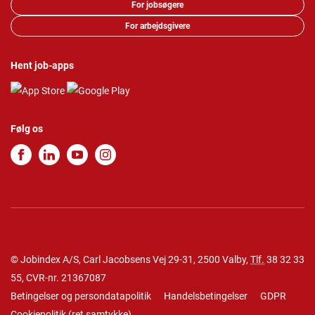
For jobsøgere
For arbejdsgivere
Hent job-apps
Følg os
© Jobindex A/S, Carl Jacobsens Vej 29-31, 2500 Valby,
Tlf.
38 32 33
55
, CVR-nr. 21367087
Betingelser og persondatapolitik
Handelsbetingelser
GDPR
Cookiepolitik
(
ret samtykke
)