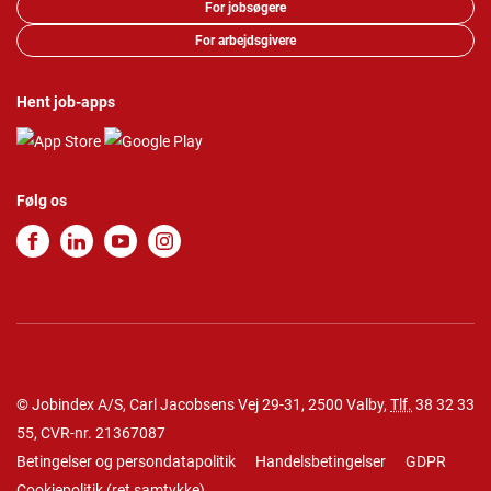
For jobsøgere
For arbejdsgivere
Hent job-apps
Følg os
© Jobindex A/S, Carl Jacobsens Vej 29-31, 2500 Valby,
Tlf.
38 32 33
55
, CVR-nr. 21367087
Betingelser og persondatapolitik
Handelsbetingelser
GDPR
Cookiepolitik
(
ret samtykke
)