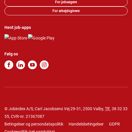
For jobsøgere
For arbejdsgivere
Hent job-apps
Følg os
© Jobindex A/S, Carl Jacobsens Vej 29-31, 2500 Valby,
Tlf.
38 32 33
55
, CVR-nr. 21367087
Betingelser og persondatapolitik
Handelsbetingelser
GDPR
Cookiepolitik
(
ret samtykke
)