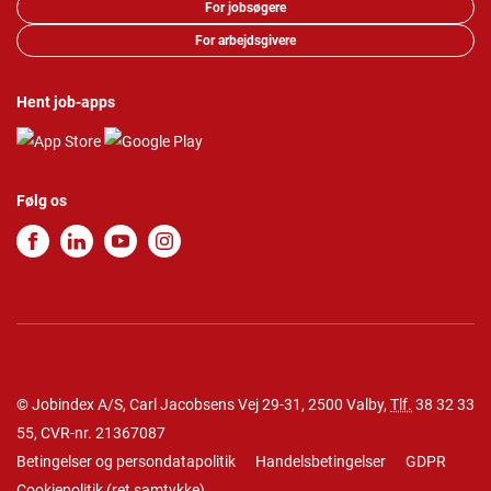
For jobsøgere
For arbejdsgivere
Hent job-apps
Følg os
© Jobindex A/S, Carl Jacobsens Vej 29-31, 2500 Valby,
Tlf.
38 32 33
55
, CVR-nr. 21367087
Betingelser og persondatapolitik
Handelsbetingelser
GDPR
Cookiepolitik
(
ret samtykke
)