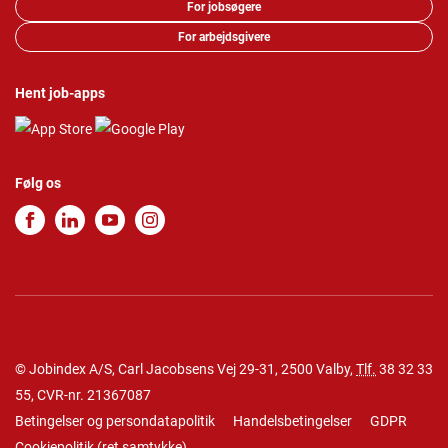
For jobsøgere
For arbejdsgivere
Hent job-apps
Følg os
© Jobindex A/S, Carl Jacobsens Vej 29-31, 2500 Valby,
Tlf.
38 32 33
55
, CVR-nr. 21367087
Betingelser og persondatapolitik
Handelsbetingelser
GDPR
Cookiepolitik
(
ret samtykke
)