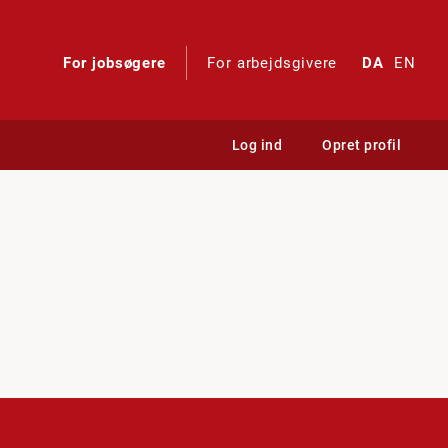
For jobsøgere
For arbejdsgivere
DA
EN
Log ind
Opret profil