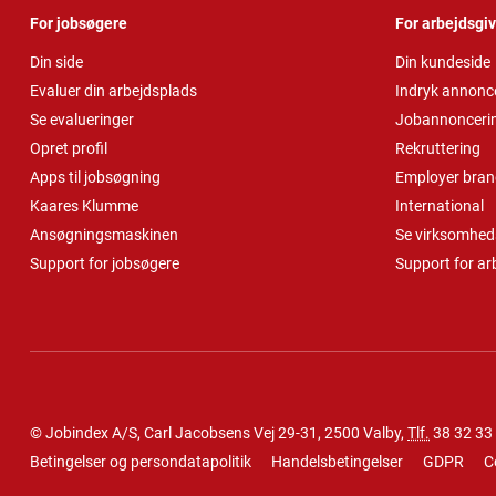
For jobsøgere
For arbejdsgi
Din side
Din kundeside
Evaluer din arbejdsplads
Indryk annonc
Se evalueringer
Jobannonceri
Opret profil
Rekruttering
Apps til jobsøgning
Employer bran
Kaares Klumme
International
Ansøgningsmaskinen
Se virksomheds
Support for jobsøgere
Support for ar
© Jobindex A/S, Carl Jacobsens Vej 29-31, 2500 Valby,
Tlf.
38 32 33
Betingelser og persondatapolitik
Handelsbetingelser
GDPR
C