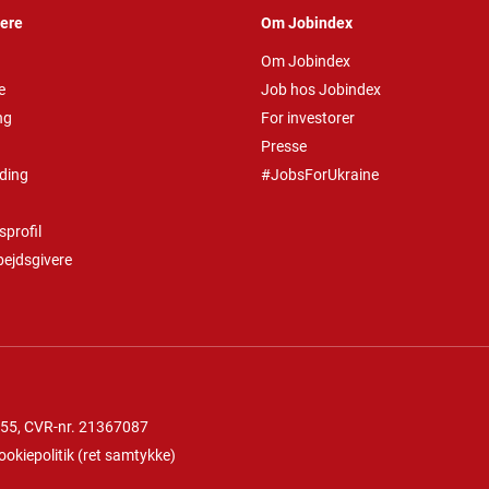
vere
Om Jobindex
Om Jobindex
e
Job hos Jobindex
ng
For investorer
Presse
ding
#JobsForUkraine
profil
bejdsgivere
 55
, CVR-nr. 21367087
ookiepolitik
(
ret samtykke
)