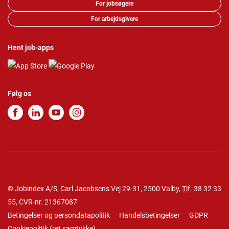
For jobsøgere
For arbejdsgivere
Hent job-apps
Følg os
© Jobindex A/S, Carl Jacobsens Vej 29-31, 2500 Valby,
Tlf.
38 32 33
55
, CVR-nr. 21367087
Betingelser og persondatapolitik
Handelsbetingelser
GDPR
Cookiepolitik
(
ret samtykke
)