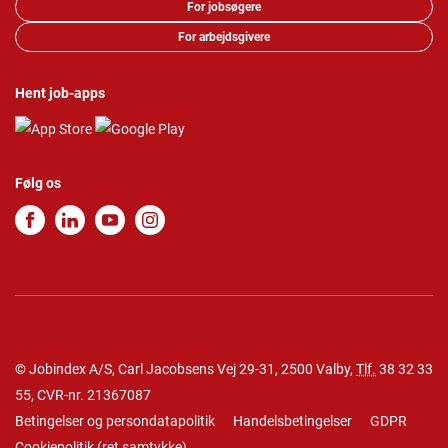
For jobsøgere
For arbejdsgivere
Hent job-apps
Følg os
© Jobindex A/S, Carl Jacobsens Vej 29-31, 2500 Valby,
Tlf.
38 32 33
55
, CVR-nr. 21367087
Betingelser og persondatapolitik
Handelsbetingelser
GDPR
Cookiepolitik
(
ret samtykke
)