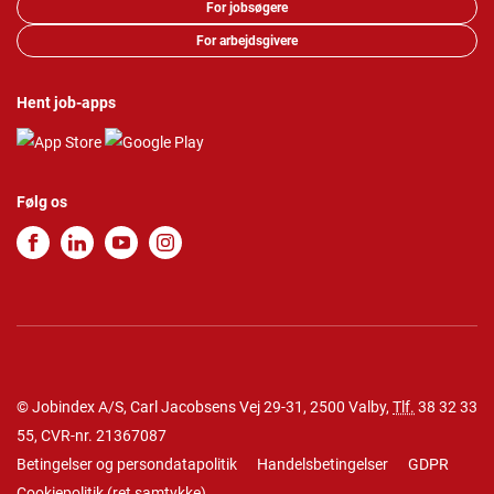
For jobsøgere
For arbejdsgivere
Hent job-apps
Følg os
© Jobindex A/S, Carl Jacobsens Vej 29-31, 2500 Valby,
Tlf.
38 32 33
55
, CVR-nr. 21367087
Betingelser og persondatapolitik
Handelsbetingelser
GDPR
Cookiepolitik
(
ret samtykke
)