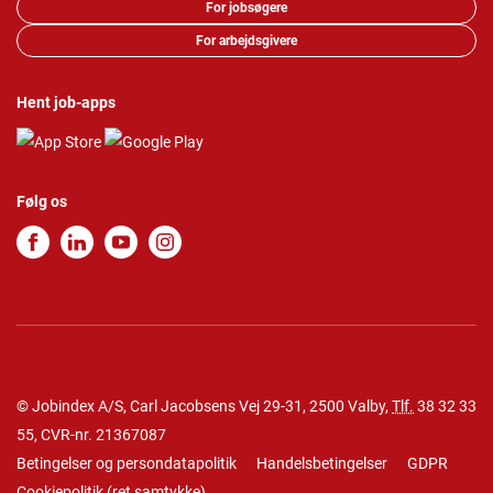
For jobsøgere
For arbejdsgivere
Hent job-apps
Følg os
© Jobindex A/S, Carl Jacobsens Vej 29-31, 2500 Valby,
Tlf.
38 32 33
55
, CVR-nr. 21367087
Betingelser og persondatapolitik
Handelsbetingelser
GDPR
Cookiepolitik
(
ret samtykke
)