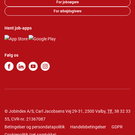
For jobsøgere
For arbejdsgivere
Hent job-apps
Følg os
© Jobindex A/S, Carl Jacobsens Vej 29-31, 2500 Valby,
Tlf.
38 32 33
55
, CVR-nr. 21367087
Betingelser og persondatapolitik
Handelsbetingelser
GDPR
Cookiepolitik
(
ret samtykke
)