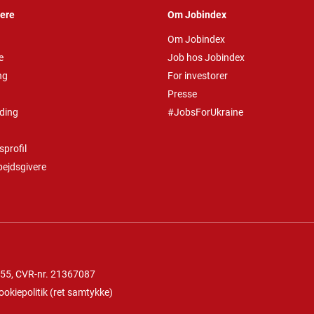
vere
Om Jobindex
Om Jobindex
e
Job hos Jobindex
ng
For investorer
Presse
ding
#JobsForUkraine
profil
bejdsgivere
 55
, CVR-nr. 21367087
ookiepolitik
(
ret samtykke
)