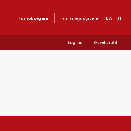
For jobsøgere
For arbejdsgivere
DA
EN
Log ind
Opret profil