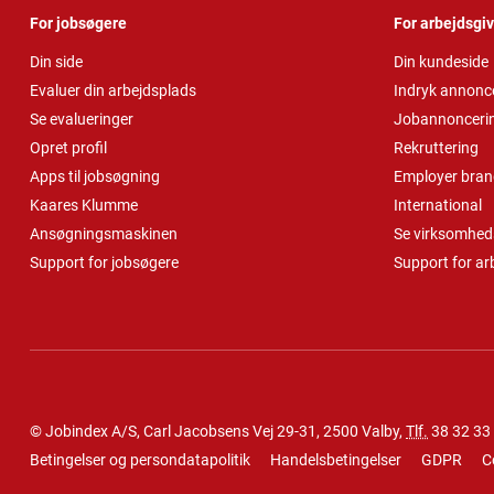
For jobsøgere
For arbejdsgi
Din side
Din kundeside
Evaluer din arbejdsplads
Indryk annonc
Se evalueringer
Jobannonceri
Opret profil
Rekruttering
Apps til jobsøgning
Employer bran
Kaares Klumme
International
Ansøgningsmaskinen
Se virksomheds
Support for jobsøgere
Support for ar
© Jobindex A/S, Carl Jacobsens Vej 29-31, 2500 Valby,
Tlf.
38 32 33
Betingelser og persondatapolitik
Handelsbetingelser
GDPR
C