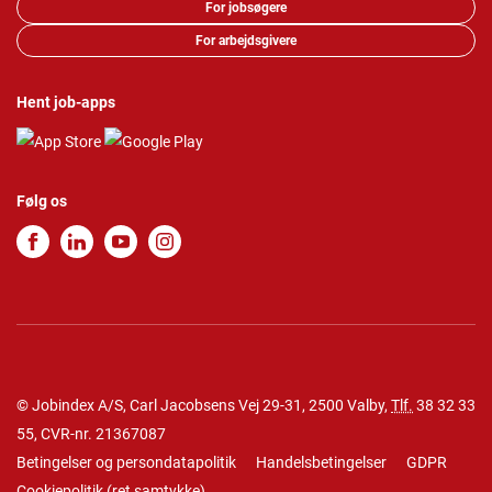
For jobsøgere
For arbejdsgivere
Hent job-apps
Følg os
© Jobindex A/S, Carl Jacobsens Vej 29-31, 2500 Valby,
Tlf.
38 32 33
55
, CVR-nr. 21367087
Betingelser og persondatapolitik
Handelsbetingelser
GDPR
Cookiepolitik
(
ret samtykke
)